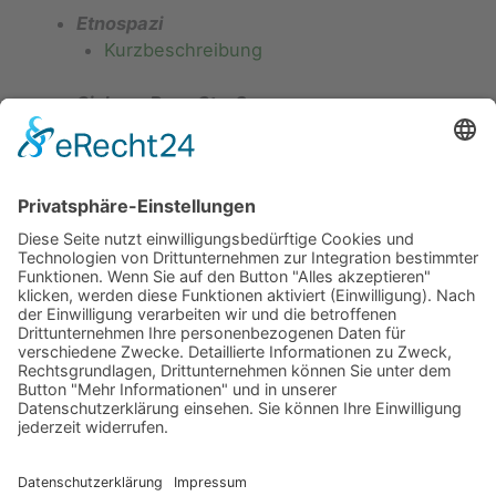
Etnospazi
Kurzbeschreibung
Sichere Pass Straße
Kurzbeschreibung
Los geht’s! –
Movinsi
!
Kurzbeschreibung
Straße der Musik – VIDeM
Kurzbeschreibung
Von Pass zu Pass – Vom Plöckenpass zum
Nassfeldpass – PASSOPASS
Kurzbeschreibung