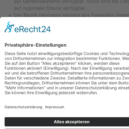
auf Gemeindeebene verfügbar. Sonst sind die Dat
auf regionaler Ebene verfügbar.
Der Bezirk Hermagor besteht aus folgenden Gem
(von West nach Ost): Lesachtal, Kötschach-Mauth
Dellach, Kirchbach, Hermagor, Gitschtal, St. Stefa
Gailtal. Die LAG Region Hermagor besteht aus de
Bezirk Hermagor inkl. den Gemeinden Weißensee
Feistritz an der Gail.
Alle Diagramme können über den kleinen grünen Pf
rechten oberen Eck als Bild oder als Datensatz
heruntergeladen werden.
Einige Fachbegriffe sind mit einem Link zum RESY
Glossar hinterlegt und werden dort näher erläutert
einem Klick auf den unterstrichenen Fachbegriff g
man in dieses Glossar.
Gemeinden und Regionen können ganz einfach mi
einem Klick auf den Namen in der Legende hinzug
oder entfernt werden.
Nicht überall sind Absolutzahlen in den Diagramm