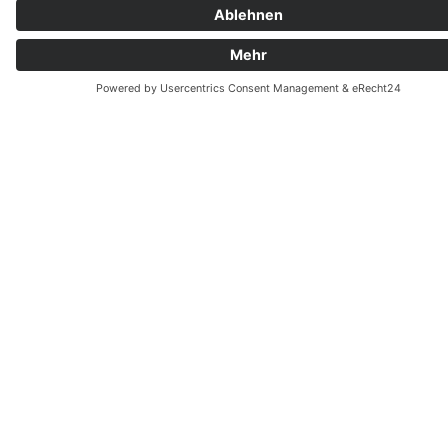
ersichtlich. Diese Funktion wird in den nächsten
Monaten ergänzt.
News
Kontakt
Leader- und Regionalmanagement
Region Hermagor | CLLD-Management
HEurOpen
Hauptstraße 44 - 9620 Hermagor
+43 699 11116595
friedrich.veider@region-hermagor.at
Facebook
Instagram