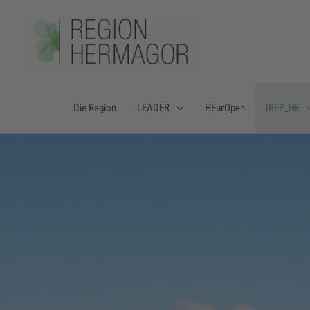
Zum
Inhalt
springen
Die Region
LEADER
HEurOpen
IREP_HE