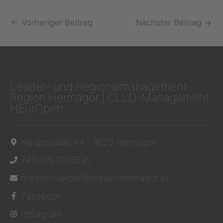
←
Vorheriger Beitrag
Nächster Beitrag
→
Leader- und Regionalmanagement
Region Hermagor | CLLD-Management
HEurOpen
Hauptstraße 44 - 9620 Hermagor
+43 699 11116595
friedrich.veider@region-hermagor.at
Facebook
Instagram