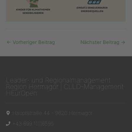
←
Vorheriger Beitrag
Nächster Beitrag
→
Leader- und Regionalmanagement
Region Hermagor | CLLD-Management
HEurOpen
Hauptstraße 44 - 9620 Hermagor
+43 699 11116595