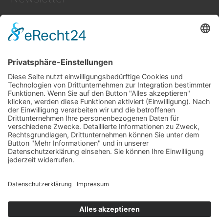
Zum NEWSLETTER der LAG Region Hermagor
anmelden.
© 2026
Region Hermagor
Powered by
Creativomedia GmbH