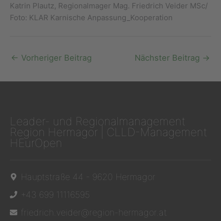
Katrin Plautz, Regionalmager Mag. Friedrich Veider MSc/
Foto: KLAR Karnische Anpassung_Kooperation
←
Vorheriger Beitrag
Nächster Beitrag
→
Leader- und Regionalmanagement
Region Hermagor | CLLD-Management
HEurOpen
Hauptstraße 44 - 9620 Hermagor
+43 699 11116595
friedrich.veider@region-hermagor.at