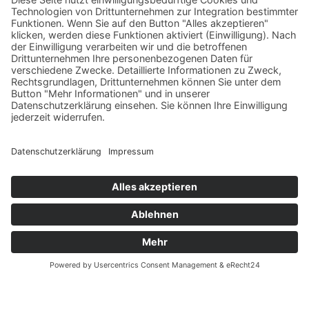
vielfältigen Branchenmix: Von Tourismus und
Gastronomie über Handwerk und Handel bis hin zu
Dienstleistungen – hier finden sich zahlreiche
Beschäftigungsmöglichkeiten und spannende
Perspektiven für Berufseinsteiger und erfahrene
Fachkräfte.
Das
Arbeitsmarktservice
(AMS) ist Ihre zentrale
Anlaufstelle für Jobsuche, Arbeitslosengeld,
Beratung und Weiterbildungen.
Nutzen Sie die
Online-Jobbörse
oder vereinbaren
Sie einen Termin für eine persönliche Beratung.
News
Kontakt