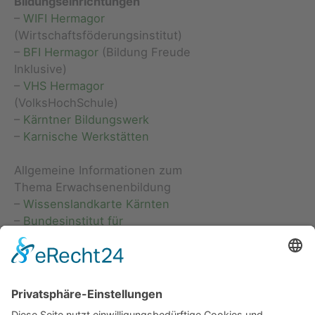
Bildungseinrichtungen
–
WIFI Hermagor
(Wirtschaftsföderungsinstitut)
–
BFI Hermagor
(Bildung Freude
Inklusive)
–
VHS Hermagor
(VolksHochSchule)
–
Kärntner Bildungswerk
–
Karnische Werkstätten
Allgemeine Informationen zum
Thema Erwachsenenbildung
–
Wissenslandkarte Kärnten
–
Bundesinstitut für
Erwachsenenbildung
Arbeitsmarkt & Jobsuche
Die Region Hermagor überzeugt durch einen