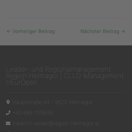
←
Vorheriger Beitrag
Nächster Beitrag
→
Leader- und Regionalmanagement
Region Hermagor | CLLD-Management
HEurOpen
Hauptstraße 44 - 9620 Hermagor
+43 699 11116595
friedrich.veider@region-hermagor.at