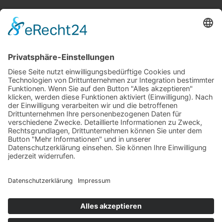
Zum NEWSLETTER der LAG Region Hermagor
anmelden.
© 2026
Region Hermagor
Powered by
Creativomedia GmbH