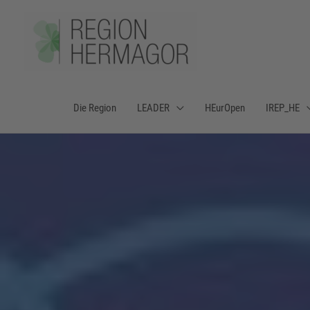
Zum
Inhalt
springen
Die Region
LEADER
HEurOpen
IREP_HE