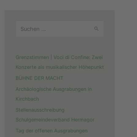
S
u
c
Grenzstimmen | Voci di Confine: Zwei
h
Konzerte als musikalischer Höhepunkt
e
BÜHNE DER MACHT
n
Archäologische Ausgrabungen in
n
Kirchbach
a
c
Stellenausschreibung
h
Schulgemeindeverband Hermagor
:
Tag der offenen Ausgrabungen