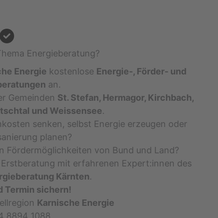
Thema Energieberatung?
he Energie
kostenlose
Energie-, Förder- und
beratungen
an.
der Gemeinden
St. Stefan, Hermagor, Kirchbach,
Gitschtal und Weissensee
.
mkosten senken, selbst Energie erzeugen oder
anierung planen?
len Fördermöglichkeiten von Bund und Land?
e Erstberatung mit erfahrenen Expert:innen des
rgieberatung Kärnten
.
 Termin sichern!
ellregion
Karnische Energie
64 8894 1088