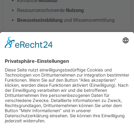
Klimafitte
Mobilität
Ressourcenschonende
Nutzung
Bewusstseinsbildung
und Wissensvermittlung
Ein wesentliches Element bleibt die
transparente
und kontinuierliche Kommunikation
mit der
Wohnbevölkerung – sowohl über Medienformate als
auch durch direkte Beteiligung an
Workshops und
Veranstaltungen
.
Hier findest du das Umsetzungskonzept 2026 der
KEM Karnische Energie
mit allen Maßnahmen und
Projekten zur regionalen Energie- und Klimawende.
Umsetzungskonzept herunterladen →