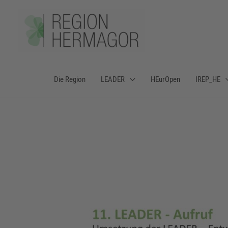
Zum
Inhalt
springen
Die Region
LEADER
HEurOpen
IREP_HE