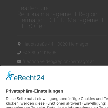
Leader- und
Regionalmanagement Region
Hermagor | CLLD-Management
HEurOpen
Hauptstraße 44 - 9620 Hermagor
+43 699 11116595
friedrich.veider@region-hermagor.at
Facebook
Instagram