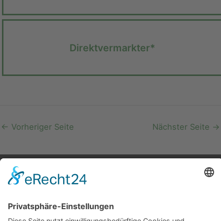
Direkt­vermarkter*
←
Vorheriger Seite
Nächster Seite
→
Leader- und Regionalmanagement
Region Hermagor | CLLD-Management
HEurOpen